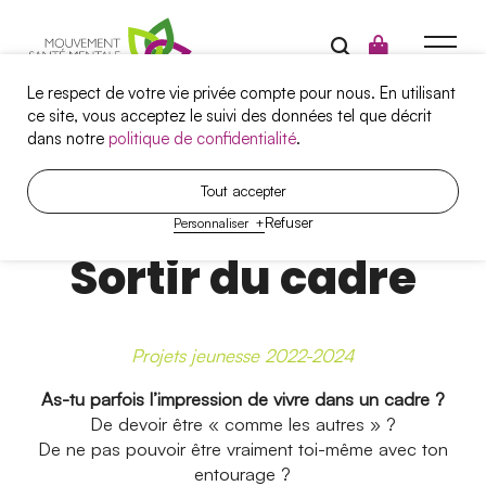
Le respect de votre vie privée compte pour nous. En utilisant
ce site, vous acceptez le suivi des données tel que décrit
dans notre
politique de confidentialité
.
Campagnes
Tout accepter
P
r
o
j
e
t
Refuser
Personnaliser
+
Santé mentale et travail
Sortir du cadre
Projets
Outils
Projets jeunesse 2022-2024
Qui sommes-nous?
As-tu parfois l’impression de vivre dans un cadre ?
Nous joindre
De devoir être « comme les autres » ?
De ne pas pouvoir être vraiment toi-même avec ton
entourage ?
Nos services