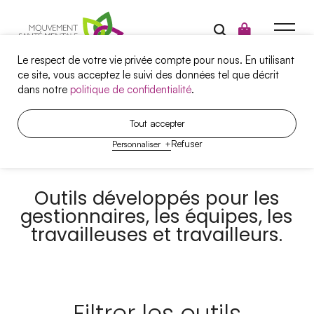
Le respect de votre vie privée compte pour nous. En utilisant
ce site, vous acceptez le suivi des données tel que décrit
dans notre
politique de confidentialité
.
Campagnes
Tout accepter
Milieux de travail
Refuser
Personnaliser
+
Santé mentale et travail
Projets
Outils développés pour les
Outils
gestionnaires, les équipes, les
travailleuses et travailleurs.
Qui sommes-nous?
Nous joindre
Filtrer les outils
Nos services