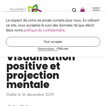
Le respect de votre vie privée compte pour nous. En utilisant
ce site, vous acceptez le suivi des données tel que décrit
dans notre
politique de confidentialité
.
Campagnes
Tout accepter
A
r
t
i
c
l
e
Refuser
Personnaliser
+
Santé mentale et travail
Visualisation
Projets
positive et
Outils
projection
mentale
Qui sommes-nous?
Nous joindre
Publié le 16 décembre 2019
Nos services