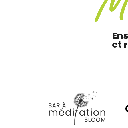
Ens
et 