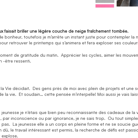
ieux faisait briller une légère couche de neige fraîchement tombée.
ir de bonheur, toutefois je m’arrête un instant juste pour contempler l
pour retrouver le printemps qui s’animera et fera exploser ses couleu
oment de gratitude du matin. Apprécier les cycles, aimer les mouveme
 -être ressenti.
 la Vie décidait. Des gens près de moi avec plein de projets et une so
 la vie. Et soudain… cette pensée m’interpelle! Moi aussi je vais lais
jeunesse je n’étais que bien peu reconnaissante des cadeaux de la v
, par inconscience ou par ignorance, je ne sais trop. Ou tout simplem
arde pas. La jeunesse elle a un corps en pleine forme et ne se soucie
un dû, le travail intéressant est permis, la recherche de défis est pass
t explose.