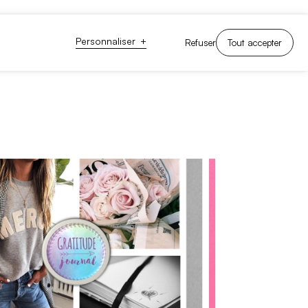
s joindre
Faire un don
Besoin d'aide?
Personnaliser
+
Refuser
Tout accepter