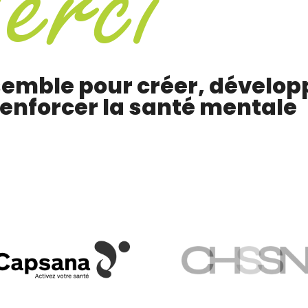
M
e
r
c
i
emble pour créer, dévelop
renforcer la santé mentale