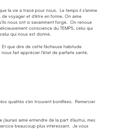
ue la vie a tracé pour nous. Le temps il s’anime
e, de voyager et d’être en forme. On aime
qu’ils nous ont si savamment forgé. On renoue
délicieusement conscience du TEMPS, celui qui
r celui qui nous est donné.
? Et que dire de cette fâcheuse habitude
ous fait apprécier l’état de parfaite santé.
Nos qualités s’en trouvent bonifiées. Remercier
e j’aurais aimé entendre de la part d’autrui, mes
xercice beaucoup plus intéressant. Je vous