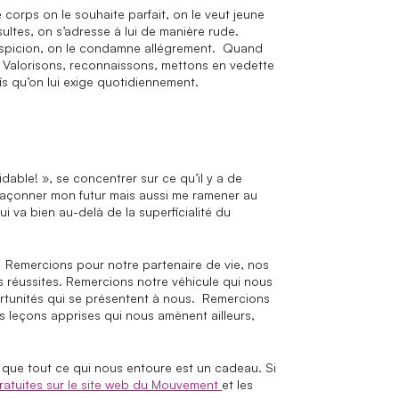
corps on le souhaite parfait, on le veut jeune
sultes, on s’adresse à lui de manière rude.
suspicion, on le condamne allégrement. Quand
. Valorisons, reconnaissons, mettons en vedette
fis qu’on lui exige quotidiennement.
dable! », se concentrer sur ce qu’il y a de
e façonner mon futur mais aussi me ramener au
 va bien au-delà de la superficialité du
services
s. Remercions pour notre partenaire de vie, nos
alités
s réussites. Remercions notre véhicule qui nous
rtunités qui se présentent à nous. Remercions
assadeurs
s leçons apprises qui nous amènent ailleurs,
ique
ce médias
e que tout ce qui nous entoure est un cadeau. Si
ratuites sur le site web du Mouvement
et les