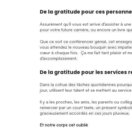
De la gratitude pour ces personne
Assurément qu’il vous est arrivé d’assister à un
pour votre future carrière, ou encore un livre q
Que ce soit ce conférencier génial, cet enseigna
vous attendez le nouveau bouquin avec impatien
cœur à chaque fois. Ça me fait tant plaisir et 
d’accomplissement.
De la gratitude pour les services 
Dans la cohue des tâches quotidiennes pourquoi 
jour, utilisent leur talent et se mettent au serv
Il y a les proches, les amis, les parents ou coll
remercier par un court texte, un présent symboli
gracieusement accordés en ces jours pluvieux.
Et notre corps cet oublié