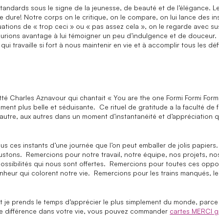
andards sous le signe de la jeunesse, de beauté et de l’élégance. Le 
e dure! Notre corps on le critique, on le compare, on lui lance des in
ations de « trop ceci » ou « pas assez cela », on le regarde avec 
 aurions avantage à lui témoigner un peu d’indulgence et de douceur
i travaille si fort à nous maintenir en vie et à accomplir tous les dé
tté Charles Aznavour qui chantait « You are the one Formi Formi Formi
ément plus belle et séduisante. Ce rituel de gratitude a la faculté d
 et travail
utre, aux autres dans un moment d’instantanéité et d’appréciation qui
Nos 
ous ces instants d’une journée que l’on peut emballer de jolis papier
Actu
gustons. Remercions pour notre travail, notre équipe, nos projets, no
ssibilités qui nous sont offertes. Remercions pour toutes ces oppo
Amb
heur qui colorent notre vie. Remercions pour les trains manqués, le
Bout
Espa
 et je prends le temps d’apprécier le plus simplement du monde, parc
une différence dans votre vie, vous pouvez commander
cartes MERCI g