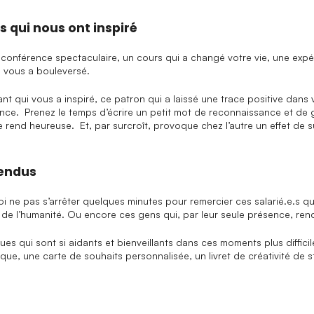
s qui nous ont inspiré
e conférence spectaculaire, un cours qui a changé votre vie, une expé
ui vous a bouleversé.
nt qui vous a inspiré, ce patron qui a laissé une trace positive dans 
ce. Prenez le temps d’écrire un petit mot de reconnaissance et de g
me rend heureuse. Et, par surcroît, provoque chez l’autre un effet d
rendus
ne pas s’arrêter quelques minutes pour remercier ces salarié.e.s qui 
ice de l’humanité. Ou encore ces gens qui, par leur seule présence, rend
ègues qui sont si aidants et bienveillants dans ces moments plus diffi
que, une carte de souhaits personnalisée, un livret de créativité de 