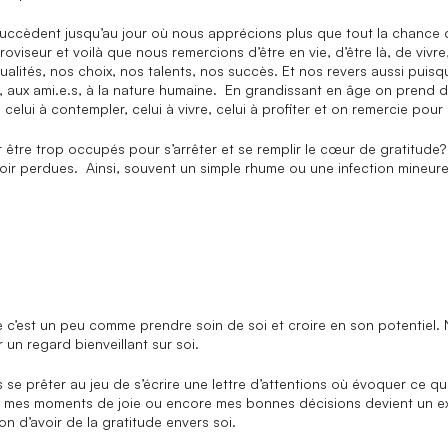
 succèdent jusqu’au jour où nous apprécions plus que tout la chance q
roviseur et voilà que nous remercions d’être en vie, d’être là, de vivr
lités, nos choix, nos talents, nos succès. Et nos revers aussi puis
s, aux ami.e.s, à la nature humaine. En grandissant en âge on prend 
, celui à contempler, celui à vivre, celui à profiter et on remercie pou
être trop occupés pour s’arrêter et se remplir le cœur de gratitude
oir perdues. Ainsi, souvent un simple rhume ou une infection mineure n
c’est un peu comme prendre soin de soi et croire en son potentiel. 
r un regard bienveillant sur soi.
is se prêter au jeu de s’écrire une lettre d’attentions où évoquer ce qu
s, mes moments de joie ou encore mes bonnes décisions devient un e
on d’avoir de la gratitude envers soi.