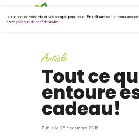
Campagnes
Santé mentale et
Nos services
Actualités
Ambassa
Le respect de votre vie privée compte pour nous. En utilisant ce site, vous accept
notre
politique de confidentialité
.
A
r
t
i
c
l
e
Tout ce qu
entoure es
cadeau!
Publié le 28 décembre 2018