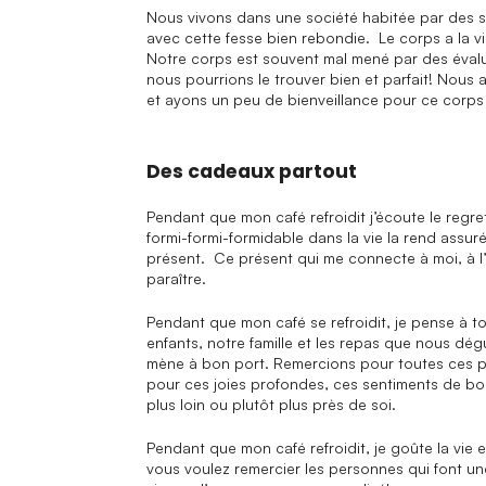
Nous vivons dans une société habitée par des st
avec cette fesse bien rebondie. Le corps a la vi
Notre corps est souvent mal mené par des évalu
nous pourrions le trouver bien et parfait! Nous
et ayons un peu de bienveillance pour ce corps qu
Des cadeaux partout
Campagnes
Pendant que mon café refroidit j’écoute le regre
formi-formi-formidable dans la vie la rend assur
Santé mentale
présent. Ce présent qui me connecte à moi, à l’a
paraître.
Pendant que mon café se refroidit, je pense à t
Projets
enfants, notre famille et les repas que nous dé
mène à bon port. Remercions pour toutes ces po
pour ces joies profondes, ces sentiments de bon
Outils
plus loin ou plutôt plus près de soi.
Pendant que mon café refroidit, je goûte la vie
vous voulez remercier les personnes qui font 