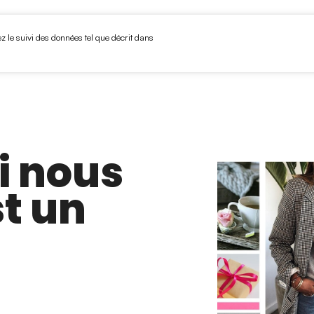
 travail
Projets
Outils
Qui sommes-nous?
Nou
deurs
Boutique
Espace médias
Espace municipalités
ez le suivi des données tel que décrit dans
i nous
t un