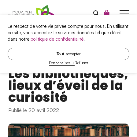
Le respect de votre vie privée compte pour nous. En utilisant
ce site, vous acceptez le suivi des données tel que décrit
dans notre
politique de confidentialité
.
Campagnes
Tout accepter
A
r
t
i
c
l
e
Refuser
Personnaliser
+
Santé mentale et travail
Les bibliothèques,
Projets
lieux d’éveil de la
Outils
curiosité
Qui sommes-nous?
Publié le 20 avril 2022
Nous joindre
Nos services