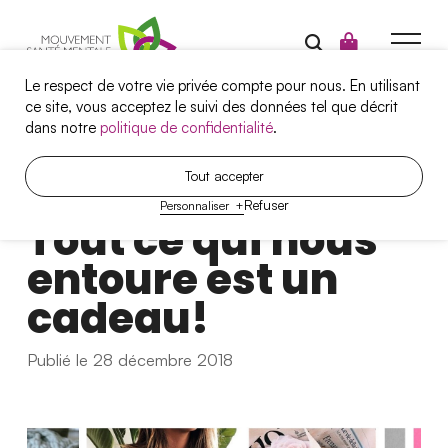
Le respect de votre vie privée compte pour nous. En utilisant
ce site, vous acceptez le suivi des données tel que décrit
dans notre
politique de confidentialité
.
Campagnes
Tout accepter
A
r
t
i
c
l
e
Refuser
Personnaliser
+
Santé mentale et travail
Tout ce qui nous
Projets
entoure est un
Outils
cadeau!
Qui sommes-nous?
Publié le 28 décembre 2018
Nous joindre
Nos services