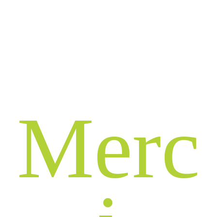
M
e
r
c