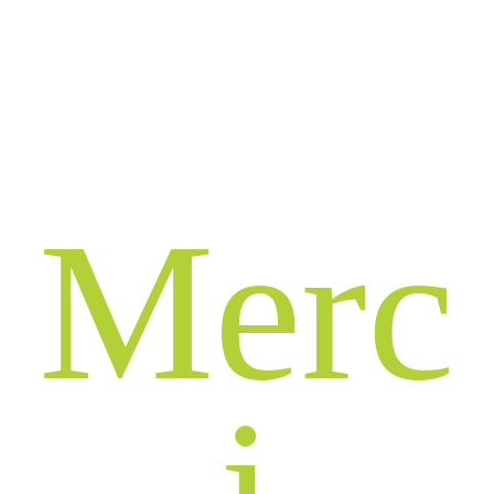
M
e
r
c
i