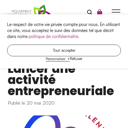
Le respect de votre vie privée compte pour nous. En utilisant
ce site, vous acceptez le suivi des données tel que décrit
dans notre
politique de confidentialité
.
Campagnes
Tout accepter
A
r
t
i
c
l
e
Refuser
Personnaliser
+
Santé mentale et travail
Lancer une
Projets
activité
Outils
entrepreneuriale
Qui sommes-nous?
Publié le 20 mai 2020
Nous joindre
Nos services