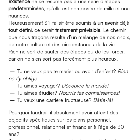
existence
ne se résume pas à une série d’étapes
prédéterminées
, qu’elle est composée de mille et une
nuances.
Heureusement!
S’il fallait être soumis à
un avenir
déjà
tout défini,
ce serait
tristement prévisible
. Le chemin
que nous traçons résulte d’un mélange de nos choix,
de notre culture et des circonstances de la vie.
Rien ne sert de sauter des étapes ou de les forcer,
car on ne s’en sort pas forcément plus heureux.
– Tu ne veux pas te marier ou avoir d’enfant?
Rien
ne t’y oblige
.
– Tu aimes voyager?
Découvre le monde!
– Tu aimes étudier?
Nourris tes connaissances!
– Tu veux une carrière fructueuse?
Bâtie-là!
Pourquoi faudrait-il absolument avoir atteint des
objectifs spécifiques sur les plans personnel,
professionnel, relationnel et financier à l’âge de 30
ans?