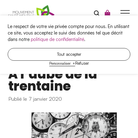
Le respect de votre vie privée compte pour nous. En utilisant
ce site, vous acceptez le suivi des données tel que décrit
dans notre
politique de confidentialité
.
Campagnes
Tout accepter
A
r
t
i
c
l
e
Refuser
Personnaliser
+
Santé mentale et travail
À l’aube de la
Projets
trentaine
Outils
Publié le 7 janvier 2020
Qui sommes-nous?
Nous joindre
Nos services